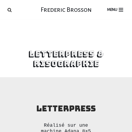
Frederic Brosson
MENU
Aller
au
contenu
letterpress &
risographie
Letterpress
Réalisé sur une
machine Adana 8×5