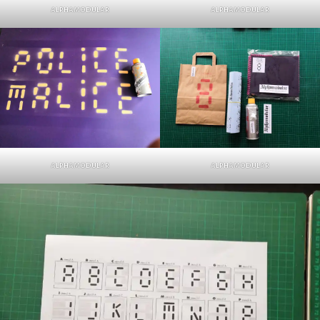
alphamodular
alphamodular
alphamodular
alphamodular