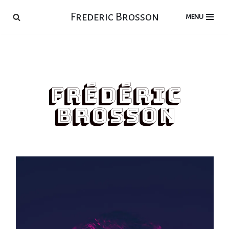
Frederic Brosson
MENU
Aller
au
contenu
frédéric
brosson